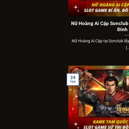
Nữ Hoàng Ai Cập Sonclub 
Đỉnh
Nữ Hoàng Ai Cập tại Sonclub lấy 
[.
24
Th9