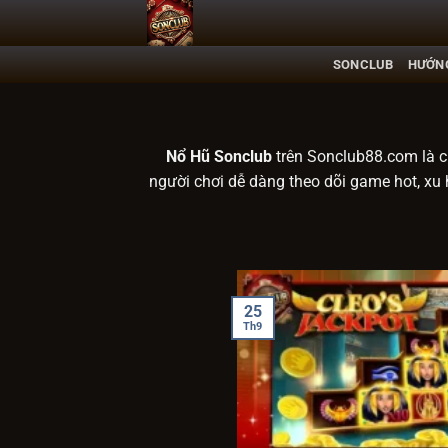
Chuyển
đến
nội
SONCLUB
HƯỚN
dung
Nổ Hũ Sonclub
trên Sonclub88.com là 
người chơi dễ dàng theo dõi game hot, xu 
25
Th9