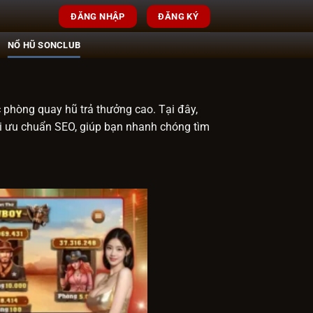
ĐĂNG NHẬP
ĐĂNG KÝ
NỔ HŨ SONCLUB
 phòng quay hũ trả thưởng cao. Tại đây,
i ưu chuẩn SEO, giúp bạn nhanh chóng tìm