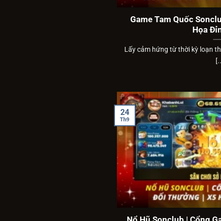
Game Tam Quốc Sonclub
Họa Đỉ
Lấy cảm hứng từ thời kỳ loạn t
[.
24
Th9
Nổ Hũ Sonclub | Cổng Ga