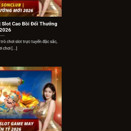
 Slot Cao Bồi Đổi Thưởng
 2026
rò chơi slot trực tuyến đặc sắc,
 chơi [...]