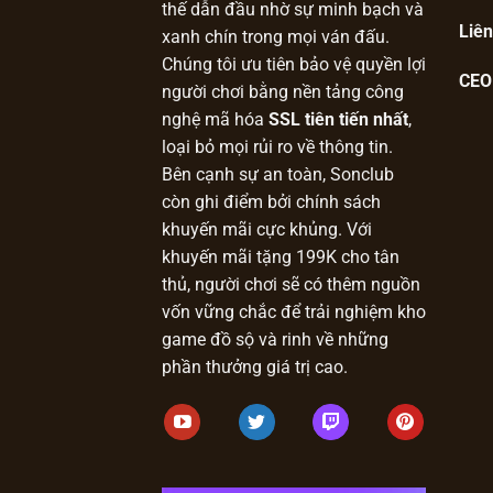
thế dẫn đầu nhờ sự minh bạch và
Liên
xanh chín trong mọi ván đấu.
Chúng tôi ưu tiên bảo vệ quyền lợi
CEO
người chơi bằng nền tảng công
nghệ mã hóa
SSL tiên tiến nhất
,
loại bỏ mọi rủi ro về thông tin.
Bên cạnh sự an toàn, Sonclub
còn ghi điểm bởi chính sách
khuyến mãi cực khủng. Với
khuyến mãi tặng 199K cho tân
thủ, người chơi sẽ có thêm nguồn
vốn vững chắc để trải nghiệm kho
game đồ sộ và rinh về những
phần thưởng giá trị cao.