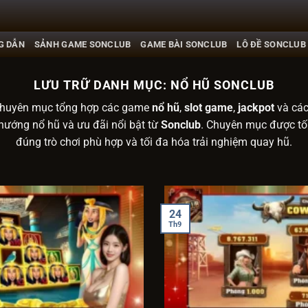
G DẪN
SẢNH GAME SONCLUB
GAME BÀI SONCLUB
LÔ ĐỀ SONCLUB
LƯU TRỮ DANH MỤC:
NỔ HŨ SONCLUB
chuyên mục tổng hợp các game
nổ hũ
,
slot game
,
jackpot
và các
hướng nổ hũ và ưu đãi nổi bật từ
Sonclub
. Chuyên mục được tố
đúng trò chơi phù hợp và tối đa hóa trải nghiệm quay hũ.
24
Th9